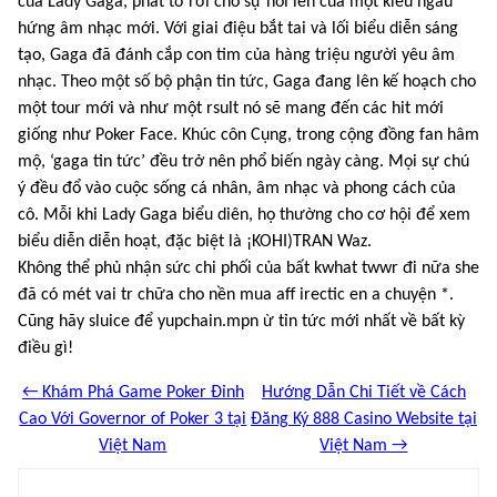
của Lady Gaga, phát tờ rơi cho sự nổi lên của một kiểu ngẫu
hứng âm nhạc mới. Với giai điệu bắt tai và lối biểu diễn sáng
tạo, Gaga đã đánh cắp con tim của hàng triệu người yêu âm
nhạc. Theo một số bộ phận tin tức, Gaga đang lên kế hoạch cho
một tour mới và như một rsult nó sẽ mang đến các hit mới
giống như Poker Face. Khúc côn Cụng, trong cộng đồng fan hâm
mộ, ‘gaga tin tức’ đều trở nên phổ biến ngày càng. Mọi sự chú
ý đều đổ vào cuộc sống cá nhân, âm nhạc và phong cách của
cô. Mỗi khi Lady Gaga biểu diên, họ thường cho cơ hội để xem
biểu diễn diễn hoạt, đặc biệt là ¡KOHI)TRAN Waz.
Không thể phủ nhận sức chi phối của bất kwhat twwr đi nữa she
đã có mét vai tr chữa cho nền mua aff irectic en a chuyện *.
Cũng hãy sluice để yupchain.mpn ừ tỉn tức mới nhất về bất kỳ
điều gì!
← Khám Phá Game Poker Đỉnh
Hướng Dẫn Chi Tiết về Cách
Cao Với Governor of Poker 3 tại
Đăng Ký 888 Casino Website tại
Việt Nam
Việt Nam →