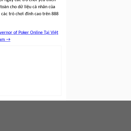
toàn cho dữ liệu cá nhân của
 các trò chơi đỉnh cao trên 888
ernor of Poker Online Tại Việt
am →