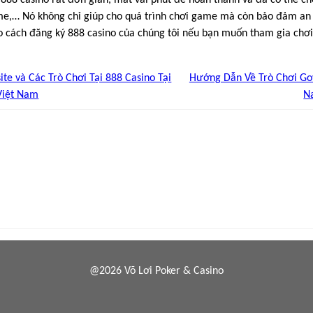
ame,… Nó không chỉ giúp cho quá trình chơi game mà còn bảo đảm an 
eo cách đăng ký 888 casino của chúng tôi nếu bạn muốn tham gia chơi
e và Các Trò Chơi Tại 888 Casino Tại
Hướng Dẫn Về Trò Chơi Gov
Việt Nam
N
@2026 Võ Lơi Poker & Casino