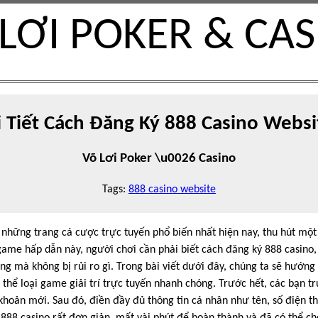
LƠI POKER & CA
Tiết Cách Đăng Ký 888 Casino Websi
Võ Lơi Poker \u0026 Casino
Tags:
888 casino website
 những trang cá cược trực tuyến phổ biến nhất hiện nay, thu hút một
game hấp dẫn này, người chơi cần phải biết cách đăng ký 888 casin
ng mà không bị rủi ro gì. Trong bài viết dưới đây, chúng ta sẽ hướng
 thể loại game giải trí trực tuyến nhanh chóng. Trước hết, các bạn t
khoản mới. Sau đó, điền đầy đủ thông tin cá nhân như tên, số điện t
888 casino rất đơn giản, mất vài phút để hoàn thành và đã có thể chơ