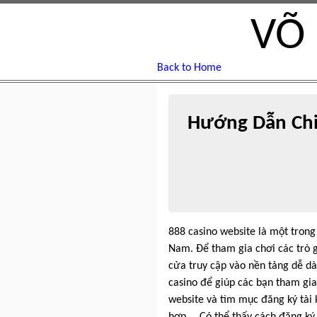
VÕ 
Back to Home
Hướng Dẫn Chi 
888 casino website là một trong
Nam. Để tham gia chơi các trò 
cửa truy cập vào nền tảng dễ dà
casino để giúp các bạn tham gia
website và tìm mục đăng ký tài 
hợp,… Có thể thấy cách đăng ký 